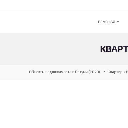
ГЛАВНАЯ
КВАРТ
G
U
L
F
S
Объекты недвижимости в Батуми
(2079)
Квартиры
(
T
R
E
A
M
—
А
Г
Е
Н
Т
С
Т