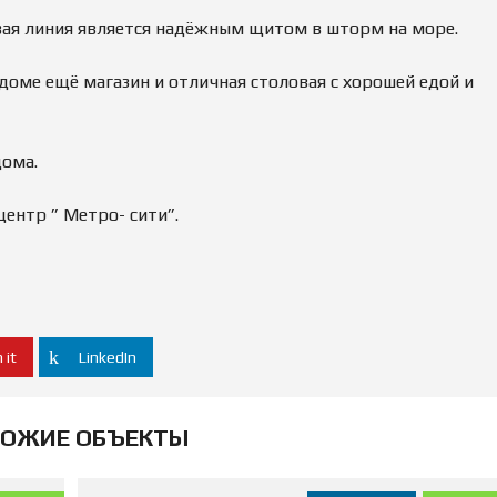
Д
рвая линия является надёжным щитом в шторм на море.
А
Ж
А
доме ещё магазин и отличная столовая с хорошей едой и
Н
Е
Д
В
И
дома.
Ж
И
М
ентр ” Метро- сити”.
О
С
Т
И
 it
LinkedIn
ОЖИЕ ОБЪЕКТЫ