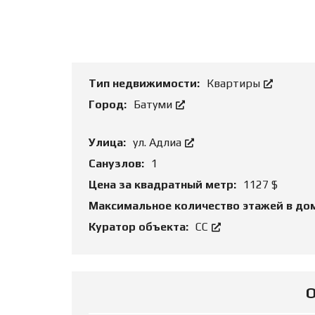
Т
Ь
О
Б
Ъ
Е
К
Тип недвижимости:
Квартиры
Т
Город:
Батуми
Улица:
ул. Адлиа
Санузлов:
1
Цена за квадратный метр:
1127 $
Максимальное количество этажей в до
Куратор объекта:
СС