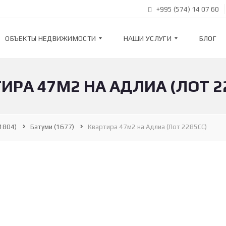
+995 (574) 14 07 60
ОБЪЕКТЫ НЕДВИЖИМОСТИ
НАШИ УСЛУГИ
БЛОГ
ИРА 47М2 НА АДЛИА (ЛОТ 2
К
Н
В
А
А
Ш
Р
И
Т
У
1804)
Батуми
(1677)
Квартира 47м2 на Адлиа (Лот 2285СС)
И
С
Р
Л
Ы
У
Г
И
Н
О
В
П
О
О
С
Д
Т
Б
Р
О
О
Р