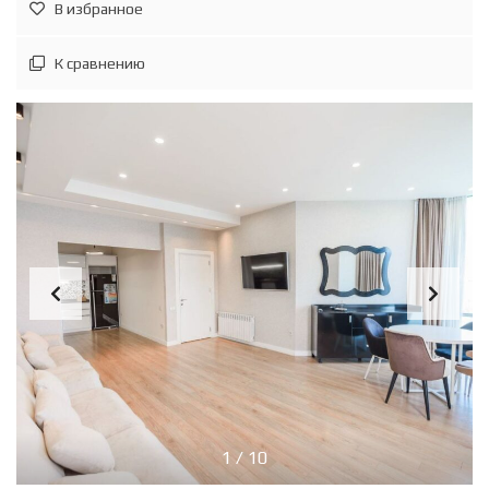
В избранное
К сравнению
1
/
10