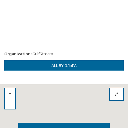
Organization:
GulfStream
ALL BY ОЛЬГА