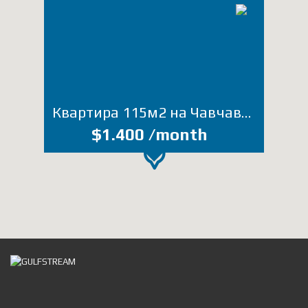
Квартира 115м2 на Чавчавадзе (Лот А066ЮТ)
$1.400 /month