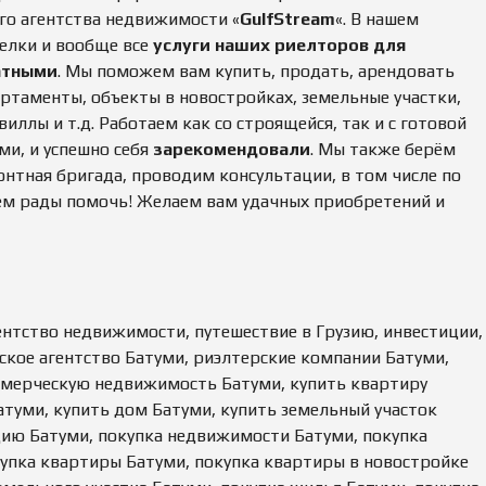
Д
го агентства недвижимости «
GulfStream
«. В нашем
А
елки и вообще все
услуги наших риелторов для
Ж
А
атными
. Мы поможем вам купить, продать, арендовать
Н
партаменты, объекты в новостройках, земельные участки,
Е
Д
ллы и т.д. Работаем как со строящейся, так и с готовой
В
И
ми, и успешно себя
зарекомендовали
. Мы также берём
Ж
монтная бригада, проводим консультации, в том числе по
И
М
ем рады помочь! Желаем вам удачных приобретений и
О
С
Т
И
гентство недвижимости, путешествие в Грузию, инвестиции,
ское агентство Батуми, риэлтерские компании Батуми,
ммерческую недвижимость Батуми, купить квартиру
атуми, купить дом Батуми, купить земельный участок
дию Батуми, покупка недвижимости Батуми, покупка
пка квартиры Батуми, покупка квартиры в новостройке