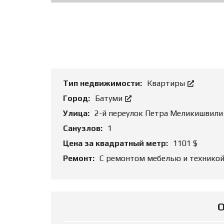
Т
Ь
О
Б
Ъ
Е
К
Т
Тип недвижимости:
Квартиры
Город:
Батуми
Улица:
2-й переулок Петра Меликишвил
Санузлов:
1
Цена за квадратный метр:
1101 $
Ремонт:
С ремонтом мебелью и технико