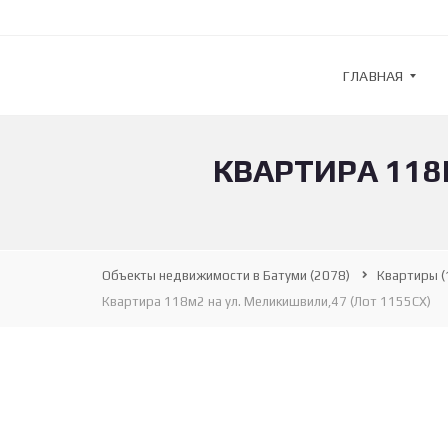
ГЛАВНАЯ
КВАРТИРА 118
G
U
L
F
S
T
R
Объекты недвижимости в Батуми
(2078)
Квартиры
(
E
Квартира 118м2 на ул. Меликишвили,47 (Лот 1155СХ)
A
M
—
А
Г
Е
Н
Т
С
Т