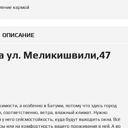
Е
О
ление кармой
К
Ж
О
Д
М
Е
Е
Н
Н
И
Д
Е
У
ОПИСАНИЕ
Е
М
О
Ы
Ц
а ул. Меликишвили,47
Е
Е
Н
К
А
И
М
У
Щ
Е
С
Т
В
А
мости, а особенно в Батуми, потому что здесь город
о, соответственно, ветра, влажный климат. Нужно
П
 у него сейсмостойкость, куда будут выходить окна. Всё
Р
ры или на комфортность вашего проживания в ней. А во
О