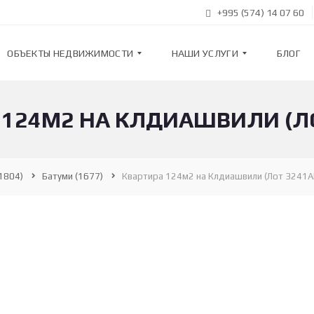
+995 (574) 14 07 60
ОБЪЕКТЫ НЕДВИЖИМОСТИ
НАШИ УСЛУГИ
БЛОГ
 124М2 НА КЛДИАШВИЛИ (ЛО
К
Н
В
А
А
Ш
Р
И
Т
У
1804)
Батуми
(1677)
Квартира 124м2 на Клдиашвили (Лот 3241А
И
С
Р
Л
Ы
У
Г
И
Н
О
В
П
О
О
С
Д
Т
Б
Р
О
О
Р