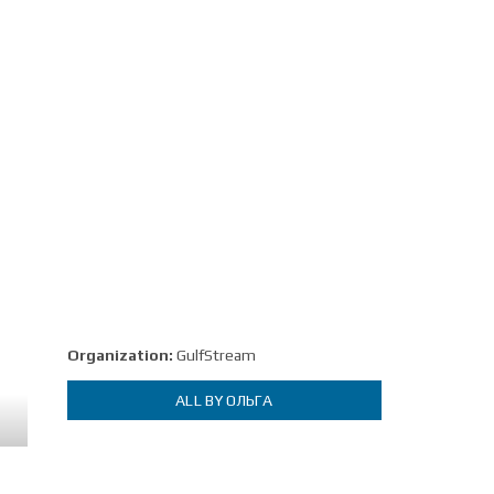
Organization:
GulfStream
ALL BY ОЛЬГА