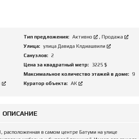
О
Н
Д
И
Б
Е
И
А
З
Р
Н
Е
Е
Н
Тип предложения:
Активно
,
Продажа
С
Д
О
Улица:
улица Давида Клдиашвили
Й
З
Санузлов:
2
Е
М
Ю
Цена за квадратный метр:
3225 $
Е
Р
Л
И
Максимальное количество этажей в доме:
9
Ь
Д
Н
И
й
Куратор объекта:
АК
Ы
Ч
Е
Е
У
С
Ч
К
А
О
С
Е
ОПИСАНИЕ
Т
С
К
О
И
П
Р
, расположенная в самом центре Батуми на улице
О
Р
В