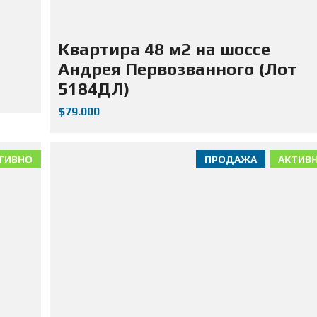
Д
А
Ж
А
Квартира 48 м2 на шоссе
Н
Е
Андрея Первозванного (Лот
Д
5184ДЛ)
В
И
Ж
$79.000
И
М
О
С
ТИВНО
ПРОДАЖА
АКТИВ
Т
И