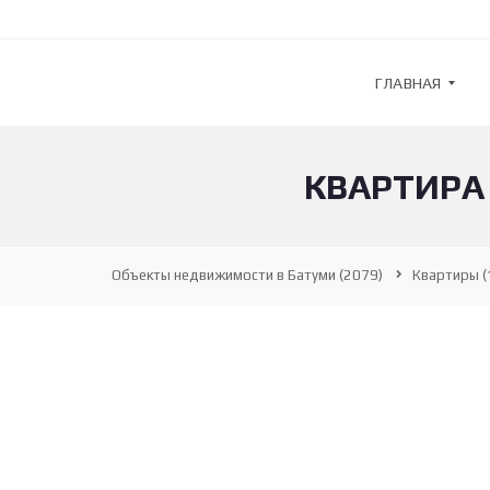
ГЛАВНАЯ
КВАРТИРА
G
U
L
F
S
Объекты недвижимости в Батуми
(2079)
Квартиры
(
T
R
E
A
M
—
А
Г
Е
Н
Т
С
Т