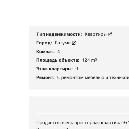
Т
Ь
О
Б
Ъ
Е
К
Тип недвижимости:
Квартиры
Т
Город:
Батуми
Комнат:
4
Площадь объекта:
124 m²
Этаж квартиры:
9
Ремонт:
С ремонтом мебелью и технико
Продается очень просторная квартира 3+1