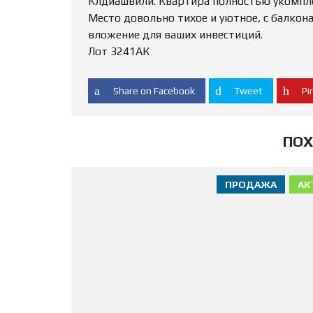
Клдиашвили. Квартира полностью укомпле
Место довольно тихое и уютное, с балкон
вложение для ваших инвестиций.
Лот 3241АК
Share on Facebook
Tweet
Pin
ПОХ
ПРОДАЖА
АК