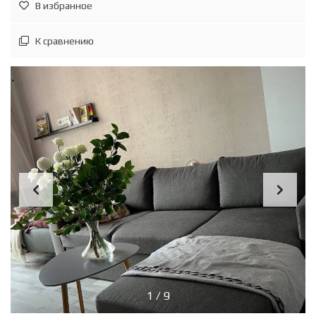
В избранное
К сравнению
1
/
9