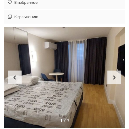
В избранное
К сравнению
1
/
7