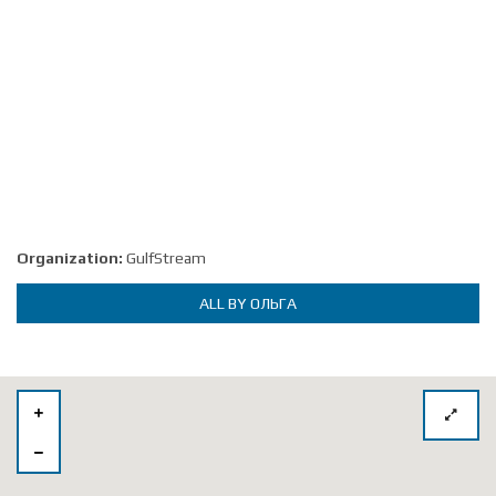
Organization:
GulfStream
ALL BY ОЛЬГА