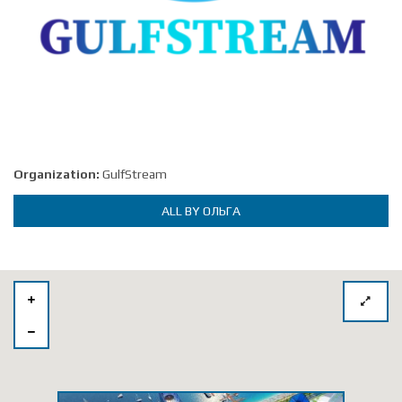
Organization:
GulfStream
ALL BY ОЛЬГА