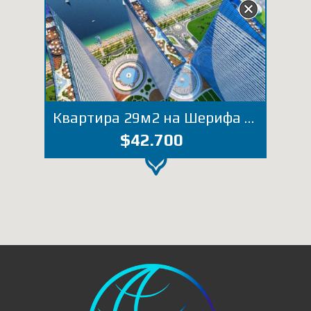
Квартира 29м2 на Шерифа Химшиашвили, 9 (Лот 2225ХО)
$42.700