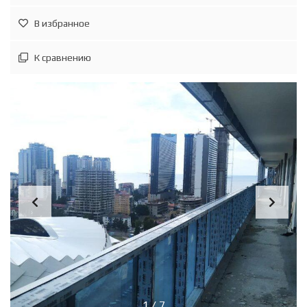
В избранное
К сравнению
1
/
7