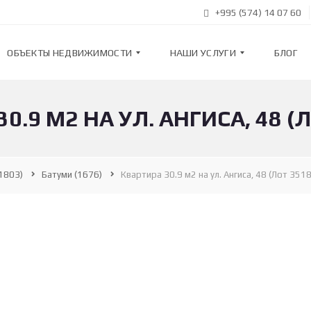
+995 (574) 14 07 60
ОБЪЕКТЫ НЕДВИЖИМОСТИ
НАШИ УСЛУГИ
БЛОГ
0.9 М2 НА УЛ. АНГИСА, 48 (
К
Н
В
А
А
Ш
Р
И
Т
У
1803)
Батуми
(1676)
Квартира 30.9 м2 на ул. Ангиса, 48 (Лот 351
И
С
Р
Л
Ы
У
Г
И
Н
О
В
П
О
О
С
Д
Т
Б
Р
О
О
Р