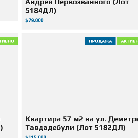
Андрея Первозванного (Лот
5184ДЛ)
$79.000
ТИВНО
ПРОДАЖА
АКТИВ
а
Квартира 57 м2 на ул. Деметр
)
Тавдадебули (Лот 5182ДЛ)
$115.000