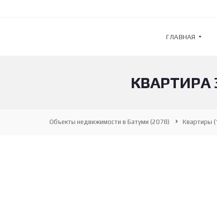
ГЛАВНАЯ
КВАРТИРА 3
G
U
L
F
S
Объекты недвижимости в Батуми
(2078)
Квартиры
(
T
R
E
A
M
—
А
Г
Е
Н
Т
С
Т