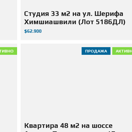
Д
А
Студия 33 м2 на ул. Шерифа
Ж
А
Химшиашвили (Лот 5186ДЛ)
Н
Е
$62.900
Д
В
И
Ж
И
ТИВНО
ПРОДАЖА
АКТИВ
М
О
С
Т
И
Квартира 48 м2 на шоссе