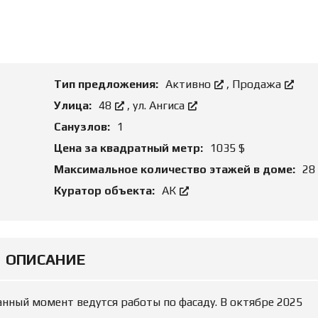
О
Н
Д
И
Б
Е
И
А
З
Р
Н
Е
Е
Н
Тип предложения:
Активно
,
Продажа
С
Д
О
Улица:
48
,
ул. Ангиса
Й
З
Санузлов:
1
Е
М
Ю
Цена за квадратный метр:
1035 $
Е
Р
Л
И
Максимальное количество этажей в доме:
28
Ь
Д
Н
И
Куратор объекта:
АК
Ы
Ч
Е
Е
У
С
Ч
К
А
О
С
Е
ОПИСАНИЕ
Т
С
К
О
И
П
Р
анный момент ведутся работы по фасаду. В октябре 2025
О
Р
В