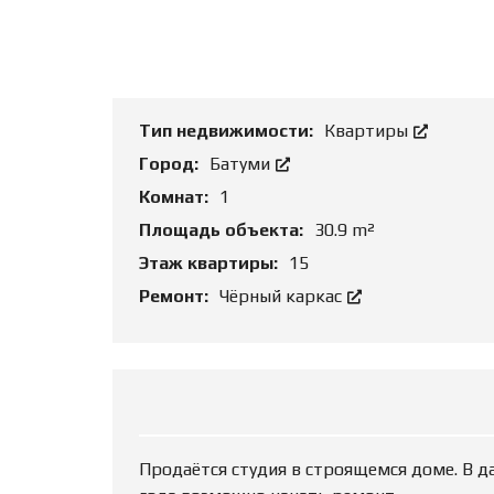
Т
Ь
О
Б
Ъ
Е
К
Тип недвижимости:
Квартиры
Т
Город:
Батуми
Комнат:
1
Площадь объекта:
30.9 m²
Этаж квартиры:
15
Ремонт:
Чёрный каркас
Продаётся студия в строящемся доме. В д