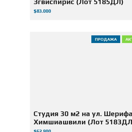
Згвиспирис (Лот 5185ДЛ)
$83.000
ПРОДАЖА
АК
Студия 30 м2 на ул. Шериф
Химшиашвили (Лот 5183ДЛ
$62.900