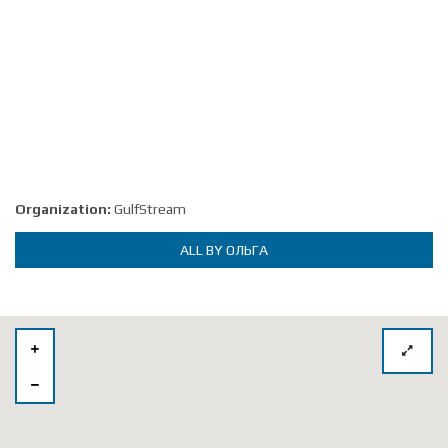
Organization:
GulfStream
ALL BY ОЛЬГА