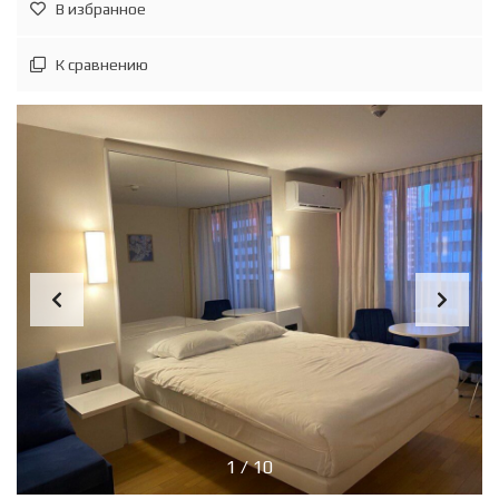
В избранное
К сравнению
1
/
10