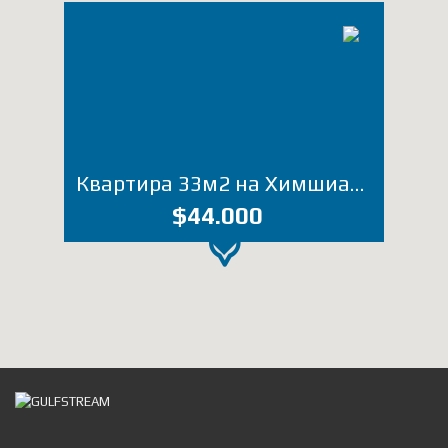
Квартира 33м2 на Химшиашвили (Лот 2790ЕМ)
$44.000