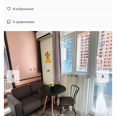
В избранное
К сравнению
1
/
10