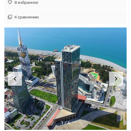
В избранное
К сравнению
1
/
6