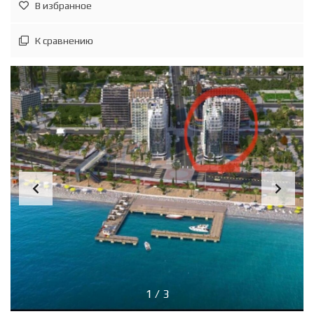
В избранное
К сравнению
1
/
3