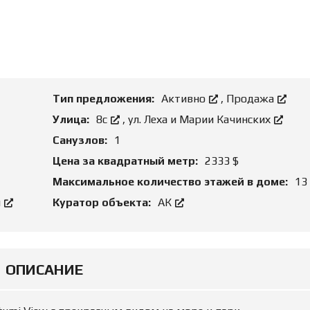
О
Н
Д
И
Б
Е
И
А
З
Р
Н
Е
Е
Н
С
Д
О
Тип предложения:
Активно
,
Продажа
Й
З
Улица:
8с
,
ул. Леха и Марии Качинских
Е
М
Ю
Санузлов:
1
Е
Р
Л
И
Цена за квадратный метр:
2333 $
Ь
Д
Н
И
Максимальное количество этажей в доме:
13
Ы
Ч
Е
Е
й
Куратор объекта:
АК
У
С
Ч
К
А
О
С
Е
Т
С
К
О
ОПИСАНИЕ
И
П
Р
О
Р
В