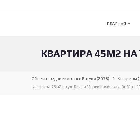
ГЛАВНАЯ
КВАРТИРА 45М2 НА 
G
U
L
F
S
Объекты недвижимости в Батуми
(2078)
Квартиры
(
T
R
Квартира 45м2 на ул. Леха и Марии Качинских, 8с (Лот 
E
A
M
—
А
Г
Е
Н
Т
С
Т