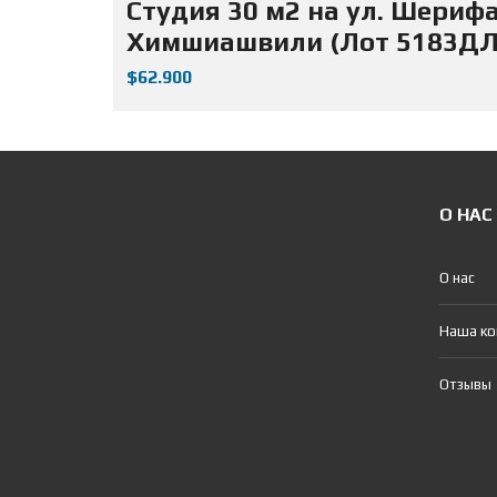
Студия 30 м2 на ул. Шериф
Химшиашвили (Лот 5183ДЛ
$62.900
О НАС
О нас
Наша к
Отзывы