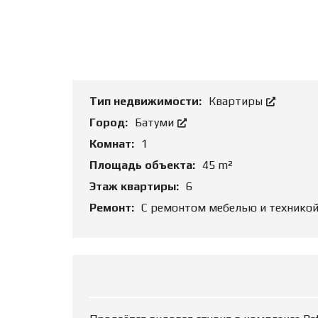
Т
Ь
О
Б
Ъ
Е
К
Т
Тип недвижимости:
Квартиры
Город:
Батуми
Комнат:
1
Площадь объекта:
45 m²
Этаж квартиры:
6
Ремонт:
С ремонтом мебелью и технико