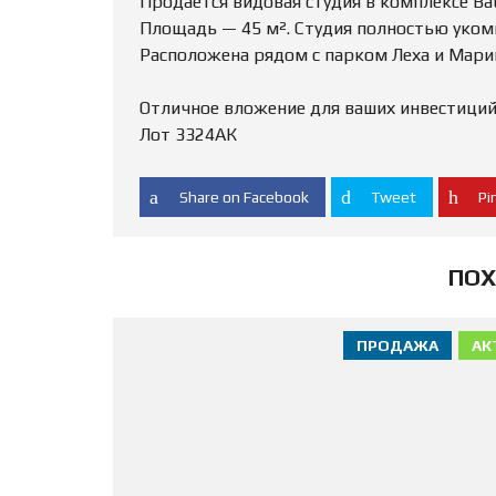
Продаётся видовая студия в комплексе Ba
Площадь — 45 м². Студия полностью уком
Расположена рядом с парком Леха и Мари
Отличное вложение для ваших инвестиций
Лот 3324АК
Share on Facebook
Tweet
Pin
ПОХ
ПРОДАЖА
АК