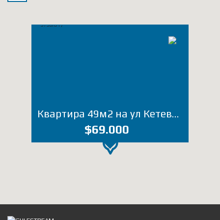
Квартира 49м2 на ул Кетевана Цамебули (Лот 3736ЮТ)
$69.000