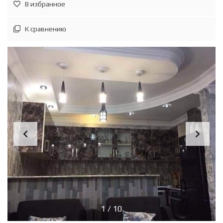
В избранное
К сравнению
1
/
10