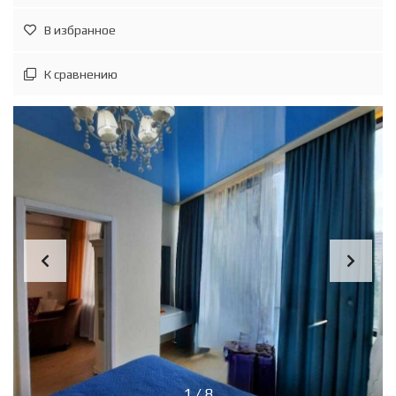
В избранное
К сравнению
1
/
8