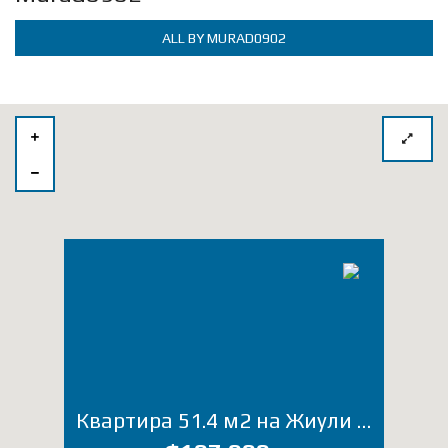
ALL BY MURAD0902
Квартира 51.4 м2 на Жиули Шартава (Лот 3653ДЛ)