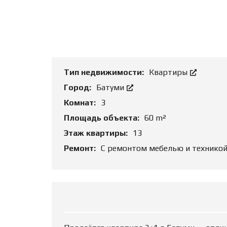
Т
Ь
О
Б
Ъ
Е
К
Т
Тип недвижимости:
Квартиры
Город:
Батуми
Комнат:
3
Площадь объекта:
60 m²
Этаж квартиры:
13
Ремонт:
С ремонтом мебелью и технико