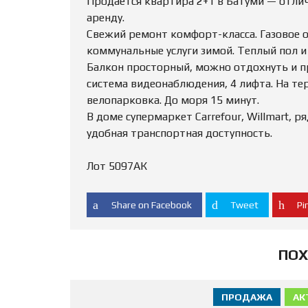
Продаётся квартира 2+1 в Батуми — отли
аренду.
Свежий ремонт комфорт-класса. Газовое о
коммунальные услуги зимой. Теплый пол и
Балкон просторный, можно отдохнуть и пр
система видеонаблюдения, 4 лифта. На те
велопарковка. До моря 15 минут.
В доме супермаркет Carrefour, Willmart, 
удобная транспортная доступность.
Лот 5097АК
Share on Facebook
Tweet
Pin
ПОХ
ПРОДАЖА
АК