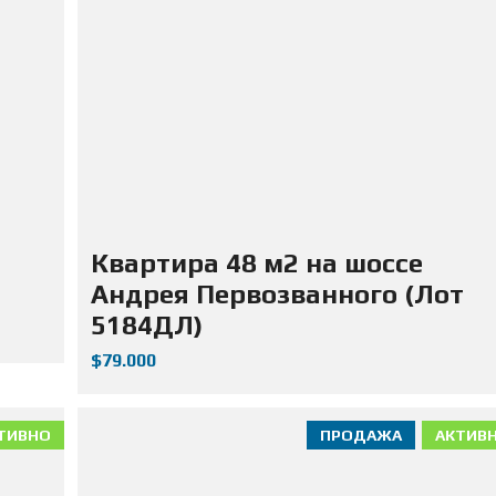
Д
А
Ж
А
Н
Е
Д
В
И
Ж
И
М
О
С
Т
Квартира 48 м2 на шоссе
И
Андрея Первозванного (Лот
5184ДЛ)
$79.000
ТИВНО
ПРОДАЖА
АКТИВ