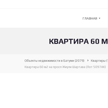
ГЛАВНАЯ
КВАРТИРА 60 М
G
U
L
F
S
Объекты недвижимости в Батуми
(2079)
Квартиры
(
T
R
Квартира 60 м2 на просп Жиули Шартава (Лот 5097АК)
E
A
M
—
А
Г
Е
Н
Т
С
Т