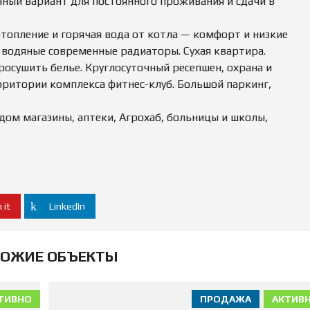
чный вариант для постоянного проживания и сдачи в
Е
О
К
Ж
О
Д
топление и горячая вода от котла — комфорт и низкие
М
Е
Е
 водяные современные радиаторы. Сухая квартира.
Н
Н
И
осушить белье. Круглосуточный ресепшен, охрана и
Д
Е
У
рритории комплекса фитнес-клуб. Большой паркинг,
Е
М
О
Ы
Ц
рядом магазины, аптеки, Агрохаб, больницы и школы,
Е
Е
Н
К
А
И
М
У
Щ
 it
LinkedIn
Е
С
Т
В
ОЖИЕ ОБЪЕКТЫ
А
П
Р
ТИВНО
ПРОДАЖА
АКТИВ
О