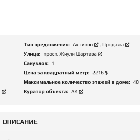
О
Н
Д
И
Б
Е
И
А
З
Р
Н
Е
Е
Н
С
Д
О
Тип предложения:
Активно
,
Продажа
Й
З
Улица:
просп. Жиули Шартава
Е
М
Ю
Санузлов:
1
Е
Р
Л
И
Цена за квадратный метр:
2216 $
Ь
Д
Н
И
Максимальное количество этажей в доме:
40
Ы
Ч
Е
Е
й
Куратор объекта:
АК
У
С
Ч
К
А
О
С
Е
Т
С
К
О
ОПИСАНИЕ
И
П
Р
О
Р
В