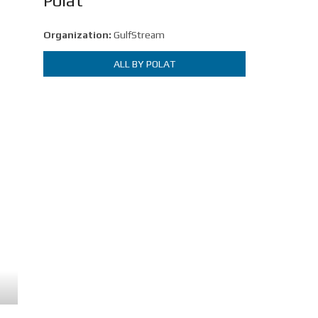
Polat
Organization:
GulfStream
ALL BY POLAT