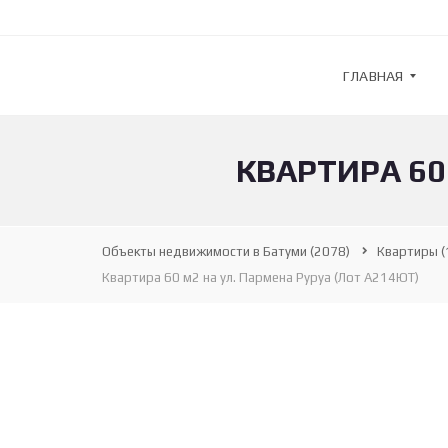
ГЛАВНАЯ
КВАРТИРА 60
G
U
L
F
S
Объекты недвижимости в Батуми
(2078)
Квартиры
(
T
R
Квартира 60 м2 на ул. Пармена Руруа (Лот А214ЮТ)
E
A
M
—
А
Г
Е
Н
Т
С
Т