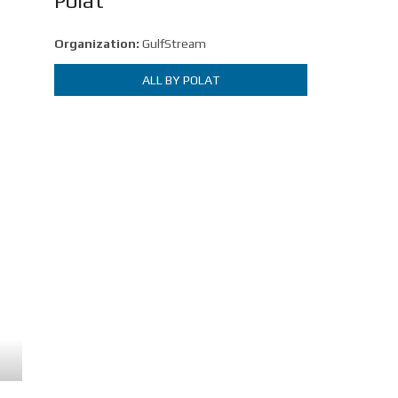
Polat
Organization:
GulfStream
ALL BY POLAT