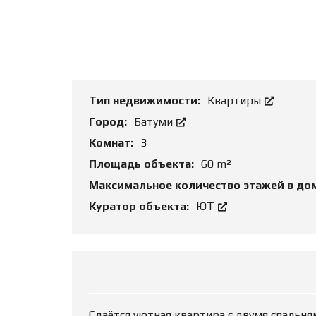
Т
Ь
О
Б
Ъ
Е
К
Т
Тип недвижимости:
Квартиры
Город:
Батуми
Комнат:
3
Площадь объекта:
60 m²
Максимальное количество этажей в до
Куратор объекта:
ЮТ
Сдаётся уютная квартира с двумя спальням