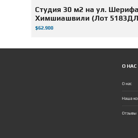
Студия 30 м2 на ул. Шериф
Химшиашвили (Лот 5183ДЛ
$62.900
О НАС
О нас
Наша к
Отзывы