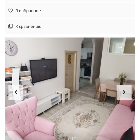
В избранное
К сравнению
1
/
10