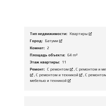
О
Т
Д
Ь
Б
О
И
Б
З
Ъ
Н
Е
Е
К
С
Т
Тип недвижимости:
Квартиры
З
Город:
Батуми
Е
М
Комнат:
2
Е
Л
Площадь объекта:
64 m²
Ь
Н
Этаж квартиры:
11
Ы
Е
Ремонт:
С ремонтом
,
С ремонтом и м
У
,
С ремонтом и техникой
,
С ремонто
Ч
А
мебелью и техникой
С
Т
К
И
Р