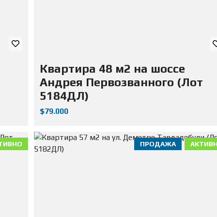
Д
А
Ж
А
Н
Е
Д
В
Квартира 48 м2 на шоссе
И
Ж
Андрея Первозванного (Лот
И
М
5184ДЛ)
О
С
$79.000
Т
И
ТИВНО
ПРОДАЖА
АКТИВ