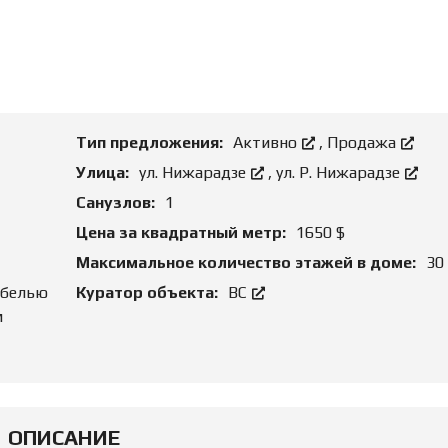
Н
И
Е
А
Р
Е
Н
Д
О
Тип предложения:
Активно
,
Продажа
Й
Улица:
ул. Нижарадзе
,
ул. Р. Нижарадзе
Ю
Санузлов:
1
Р
И
Цена за квадратный метр:
1650 $
Д
И
Максимальное количество этажей в доме:
30
Ч
Е
ебелью
Куратор объекта:
ВС
С
м
К
О
Е
С
О
П
Р
О
ОПИСАНИЕ
В