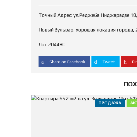
Е
К
О
Точный Адрес: ул.Реджеба Ниджарадзе 18, 
М
Е
Н
Новый бульвар, хорошая локация города, 2
Д
У
Е
Лот 2044ВС
М
Ы
Е
Share on Facebook
Tweet
Pin
ПОХ
ПРОДАЖА
АК