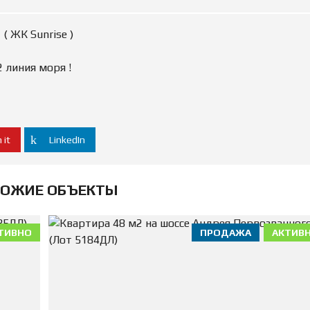
О
Ж
Д
( ЖК Sunrise )
Е
Н
И
 линия моря !
Е
О
Ц
Е
Н
 it
LinkedIn
К
А
И
М
ОЖИЕ ОБЪЕКТЫ
У
Щ
Е
С
Т
ТИВНО
ПРОДАЖА
АКТИВ
В
А
П
Р
О