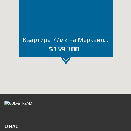
Квартира 77м2 на Мерквиладзе (Лот 3037ЮТ)
$159.300
О НАС