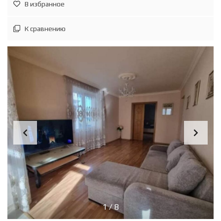
В избранное
К сравнению
1
/
8