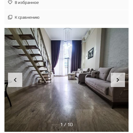
В избранное
К сравнению
1
/
10