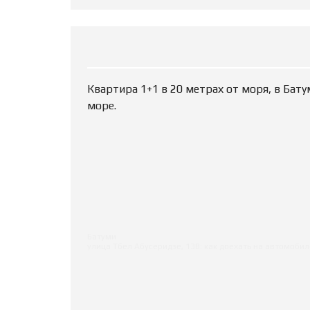
Квартира 1+1 в 20 метрах от моря, в Бату
море.
Батуми
улица Тбел Абусеридзе, 13B: как доехать на автомоб