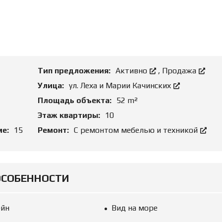
О
Н
Д
И
Б
Е
И
А
З
Р
Н
Е
Е
Н
С
Д
О
Тип предложения:
Активно
,
Продажа
Й
З
Улица:
ул. Леха и Марии Качинских
Е
М
Ю
Площадь объекта:
52 m²
Е
Р
Л
И
Этаж квартиры:
10
Ь
Д
Н
И
ме:
15
Ремонт:
С ремонтом мебелью и техникой
Ы
Ч
Е
Е
У
С
Ч
К
А
О
С
Е
ОСОБЕННОСТИ
Т
С
К
О
И
П
Р
ейн
Вид на море
О
Р
В