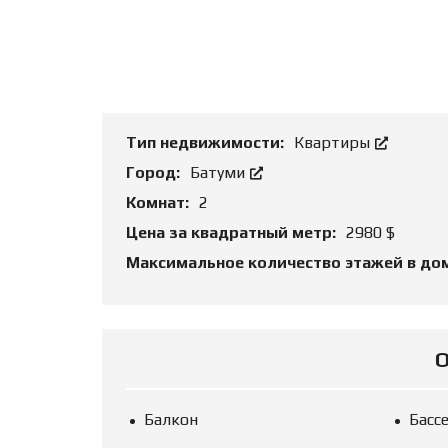
Т
Ь
О
Б
Ъ
Е
К
Т
Тип недвижимости:
Квартиры
Город:
Батуми
Комнат:
2
Цена за квадратный метр:
2980 $
Максимальное количество этажей в до
Балкон
Басс