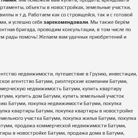
партаменты, объекты в новостройках, земельные участки,
ллы и т.д. Работаем как со строящейся, так и с готовой
ми, и успешно себя
зарекомендовали
. Мы также берём
монтная бригада, проводим консультации, в том числе по
ем рады помочь! Желаем вам удачных приобретений и
гентство недвижимости, путешествие в Грузию, инвестиции,
ское агентство Батуми, риэлтерские компании Батуми,
ммерческую недвижимость Батуми, купить квартиру
атуми, купить дом Батуми, купить земельный участок
дию Батуми, покупка недвижимости Батуми, покупка
пка квартиры Батуми, покупка квартиры в новостройке
емельного участка Батуми, покупка жилья Батуми, покупка
атуми, продажа коммерческой недвижимости Батуми,
иры в новостройке Батуми, продажа дома в Батуми,