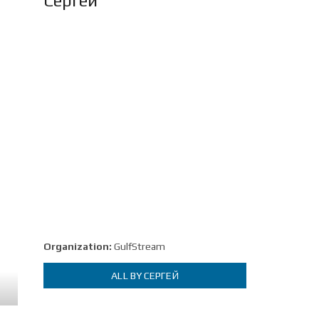
Сергей
Organization:
GulfStream
ALL BY СЕРГЕЙ