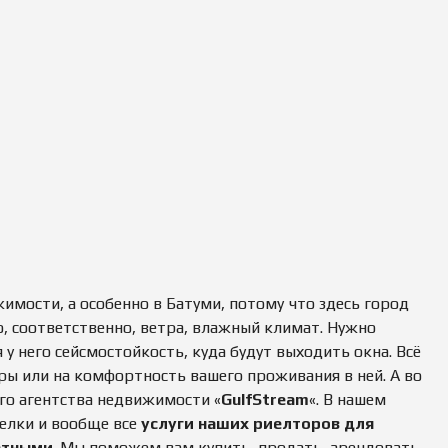
Д
А
Ж
А
Н
Е
Д
В
И
Ж
И
М
О
С
Т
И
мости, а особенно в Батуми, потому что здесь город
о, соответственно, ветра, влажный климат. Нужно
 у него сейсмостойкость, куда будут выходить окна. Всё
ры или на комфортность вашего проживания в ней. А во
го агентства недвижимости «
GulfStream
«. В нашем
елки и вообще все
услуги наших риелторов для
атными
. Мы поможем вам купить, продать, арендовать