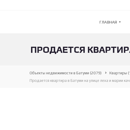
ГЛАВНАЯ
ПРОДАЕТСЯ КВАРТИР
G
U
L
F
S
Объекты недвижимости в Батуми
(2079)
Квартиры
(
T
R
Продается квартира в Батуми на улице леха и марии кач
E
A
M
—
А
Г
Е
Н
Т
С
Т