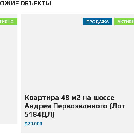
ОЖИЕ ОБЪЕКТЫ
Д
А
Ж
А
ТИВНО
ПРОДАЖА
АКТИВ
Н
Е
Д
В
И
Ж
И
М
О
С
Т
И
Квартира 48 м2 на шоссе
Андрея Первозванного (Лот
5184ДЛ)
$79.000