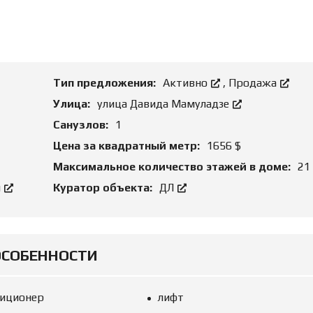
О
Н
Д
И
Б
Е
И
А
З
Р
Н
Е
Е
Н
Тип предложения:
Активно
,
Продажа
С
Д
О
Улица:
улица Давида Мамуладзе
Й
З
Санузлов:
1
Е
М
Ю
Цена за квадратный метр:
1656 $
Е
Р
Л
И
Максимальное количество этажей в доме:
21
Ь
Д
Н
И
й
Куратор объекта:
ДЛ
Ы
Ч
Е
Е
У
С
Ч
К
А
О
С
Е
ОСОБЕННОСТИ
Т
С
К
О
И
П
Р
иционер
лифт
О
Р
В