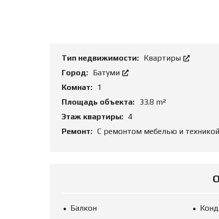
Т
Ь
О
Б
Ъ
Е
К
Тип недвижимости:
Квартиры
Т
Город:
Батуми
Комнат:
1
Площадь объекта:
33.8 m²
Этаж квартиры:
4
Ремонт:
С ремонтом мебелью и технико
Балкон
Конд