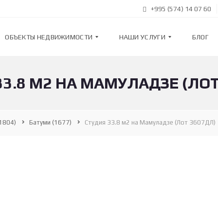
+995 (574) 14 07 60
ОБЪЕКТЫ НЕДВИЖИМОСТИ
НАШИ УСЛУГИ
БЛОГ
33.8 М2 НА МАМУЛАДЗЕ (ЛОТ
К
Н
В
А
А
Ш
Р
И
Т
У
1804)
Батуми
(1677)
Студия 33.8 м2 на Мамуладзе (Лот 3607ДЛ)
И
С
Р
Л
Ы
У
Г
И
Н
О
В
П
О
О
С
Д
Т
Б
Р
О
О
Р