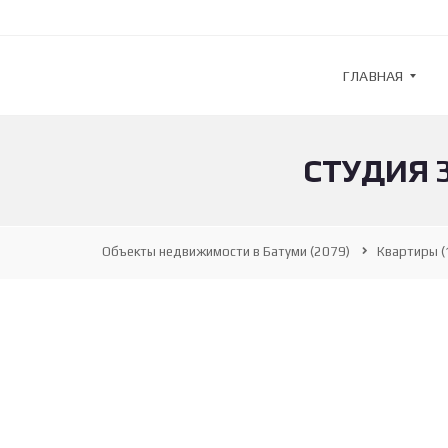
ГЛАВНАЯ
СТУДИЯ 
G
U
L
F
S
Объекты недвижимости в Батуми
(2079)
Квартиры
(
T
R
E
A
M
—
А
Г
Е
Н
Т
С
Т