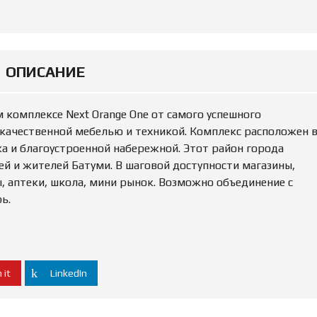
Е
О
К
Ж
О
Д
М
Е
Е
Н
Н
И
ОПИСАНИЕ
Д
Е
У
Е
М
О
комплексе Next Orange One от самого успешного
Ы
Ц
Е
Е
 качественной мебелью и техникой. Комплекс расположен 
Н
а и благоустроенной набережной. Этот район города
К
А
ей и жителей Батуми. В шаговой доступности магазины,
И
ы, аптеки, школа, мини рынок. Возможно объединение с
М
У
ь.
Щ
Е
С
Т
В
А
 it
LinkedIn
П
Р
О