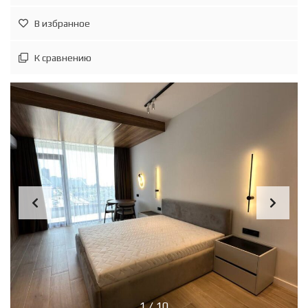
В избранное
К сравнению
1
/
10