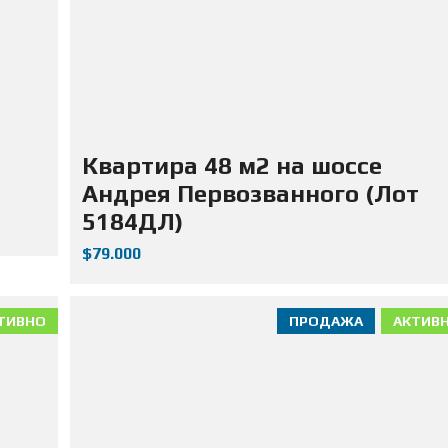
Д
А
Ж
А
Н
Е
Д
В
И
Ж
Квартира 48 м2 на шоссе
И
М
Андрея Первозванного (Лот
О
С
5184ДЛ)
Т
И
$79.000
ТИВНО
ПРОДАЖА
АКТИВ