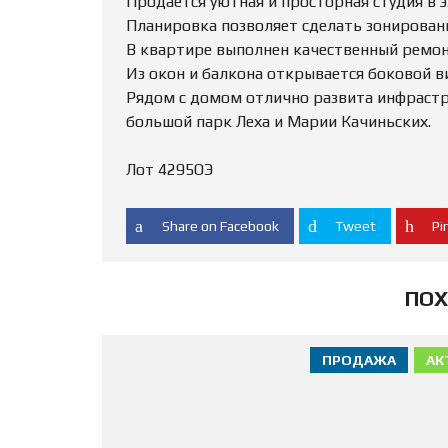
Продаётся уютная и просторная студия в 
Планировка позволяет сделать зонирован
В квартире выполнен качественный ремонт
Из окон и балкона открывается боковой в
Рядом с домом отлично развита инфраструк
большой парк Леха и Марии Качиньских.
Лот 4295ОЭ
Share on Facebook
Tweet
Pin
ПОХ
ПРОДАЖА
АК