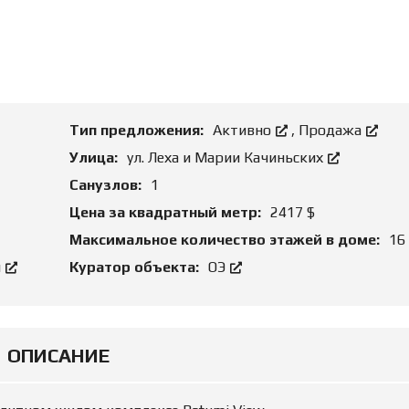
О
Н
Д
И
Б
Е
И
А
З
Р
Н
Е
Е
Н
С
Д
О
Тип предложения:
Активно
,
Продажа
Й
З
Улица:
ул. Леха и Марии Качиньских
Е
М
Ю
Санузлов:
1
Е
Р
Л
И
Цена за квадратный метр:
2417 $
Ь
Д
Н
И
Максимальное количество этажей в доме:
16
Ы
Ч
Е
Е
й
Куратор объекта:
ОЭ
У
С
Ч
К
А
О
С
Е
Т
С
К
О
ОПИСАНИЕ
И
П
Р
О
Р
В