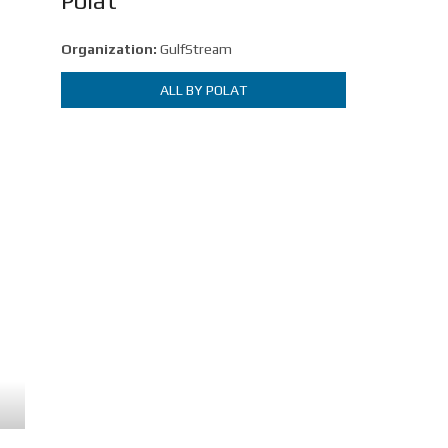
Polat
Organization:
GulfStream
ALL BY POLAT