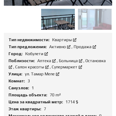
Тип недвижимости:
Квартиры
Тип предложения:
Активно
,
Продажа
Город:
Кобулети
Поблизости:
Аптека
,
Больница
,
Остановка
,
Салон красоты
,
Супермаркет
Улица:
ул. Тамар Мепе
Комнат:
3
Санузлов:
1
Площадь объекта:
70 m²
Цена за квадратный метр:
1714 $
Этаж квартиры:
7
Максимальное количество этажей в доме:
9