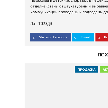
(взрослый и детский), спортзал. В пешей 
отделке (стены отштукатурены и выравнен
коммуникации проведены и подведены до 
Лот Т023ДЗ
Share on Facebook
Tweet
Pin
ПОХ
ПРОДАЖА
АК