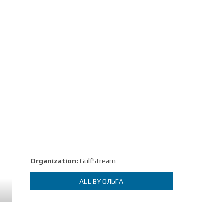
Organization:
GulfStream
ALL BY ОЛЬГА