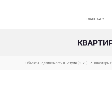
ГЛАВНАЯ
КВАРТИР
G
U
L
F
S
Объекты недвижимости в Батуми
(2079)
Квартиры
(
T
R
E
A
M
—
А
Г
Е
Н
Т
С
Т