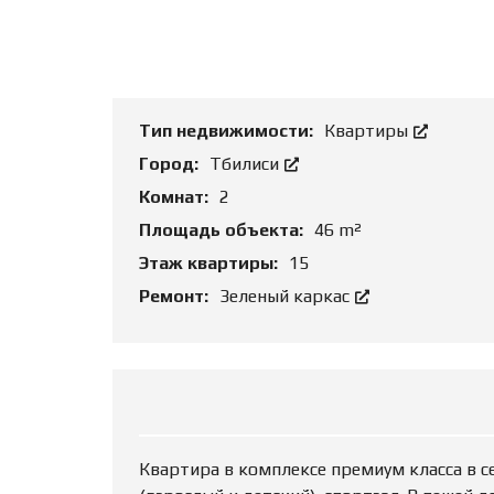
Т
Ь
О
Б
Ъ
Е
К
Тип недвижимости:
Квартиры
Т
Город:
Tбилиси
Комнат:
2
Площадь объекта:
46 m²
Этаж квартиры:
15
Ремонт:
Зеленый каркас
Квартира в комплексе премиум класса в с