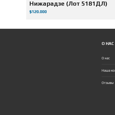
Нижарадзе (Лот 5181ДЛ)
$120.000
О НАС
О нас
Наша к
Отзывы