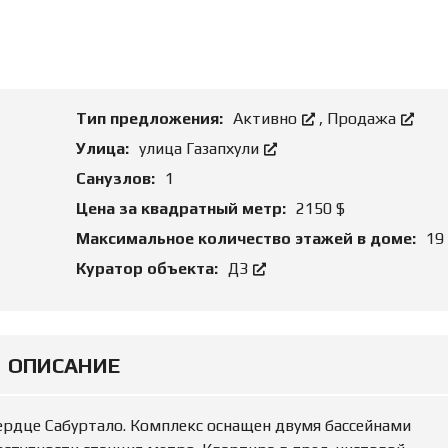
О
Н
Д
И
Б
Е
И
А
З
Р
Н
Е
Е
Н
Тип предложения:
Активно
,
Продажа
С
Д
О
Улица:
улица Газапхули
Й
З
Санузлов:
1
Е
М
Ю
Цена за квадратный метр:
2150 $
Е
Р
Л
И
Максимальное количество этажей в доме:
19
Ь
Д
Н
И
Куратор объекта:
ДЗ
Ы
Ч
Е
Е
У
С
Ч
К
А
О
С
Е
ОПИСАНИЕ
Т
С
К
О
И
П
Р
ердце Сабуртало. Комплекс оснащен двумя бассейнами
О
Р
В