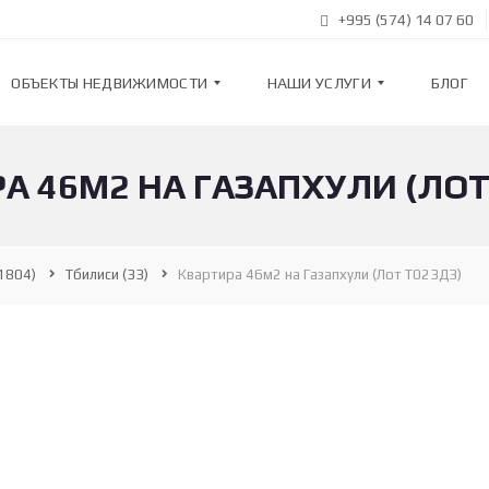
+995 (574) 14 07 60
ОБЪЕКТЫ НЕДВИЖИМОСТИ
НАШИ УСЛУГИ
БЛОГ
А 46М2 НА ГАЗАПХУЛИ (ЛОТ
К
Н
В
А
А
Ш
Р
И
Т
У
1804)
Tбилиси
(33)
Квартира 46м2 на Газапхули (Лот Т023ДЗ)
И
С
Р
Л
Ы
У
Г
И
Н
О
В
П
О
О
С
Д
Т
Б
Р
О
О
Р