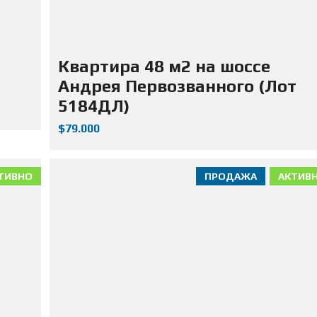
Д
А
Ж
А
Н
Квартира 48 м2 на шоссе
Е
Д
Андрея Первозванного (Лот
В
И
5184ДЛ)
Ж
И
$79.000
М
О
С
Т
И
ТИВНО
ПРОДАЖА
АКТИВ