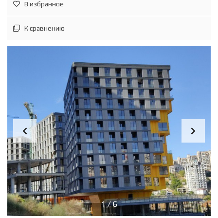
В избранное
К сравнению
1
/
6