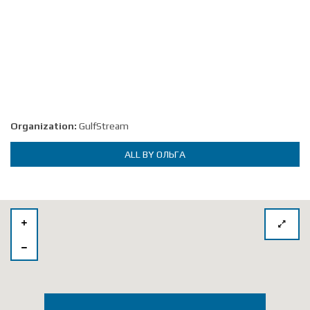
Organization:
GulfStream
ALL BY ОЛЬГА