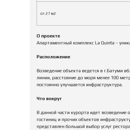
Е
К
О
от 27 м2
М
Е
Н
Д
У
О проекте
Е
Апартаментный комплекс La Quinta – уни
М
Ы
Е
Расположение
Возведение объекта ведется в г.Батуми в
линии, расстояние до моря менее 100 мет
постоянно улучшается инфраструктура.
Что вокруг
В данной части курорта идет возведение 
гостиниц и прочих объектов инфраструкту
представлен большой выбор услуг рестора