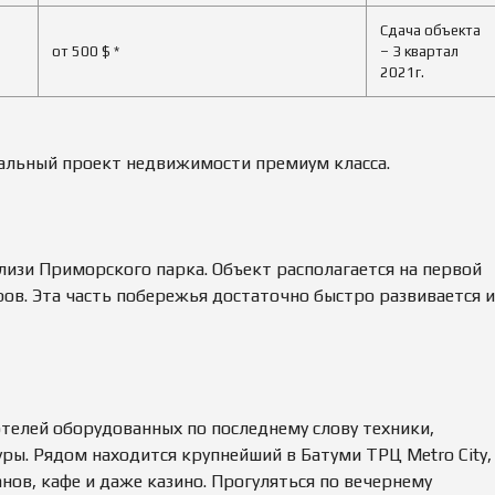
О
Ж
Сдача объекта
Д
от 500 $ *
– 3 квартал
Е
2021г.
Н
И
Е
кальный проект недвижимости премиум класса.
О
Ц
Е
Н
К
А
близи Приморского парка. Объект располагается на первой
И
М
ров. Эта часть побережья достаточно быстро развивается и
У
Щ
Е
С
Т
В
А
отелей оборудованных по последнему слову техники,
ры. Рядом находится крупнейший в Батуми ТРЦ Metro City,
П
Р
нов, кафе и даже казино. Прогуляться по вечернему
О