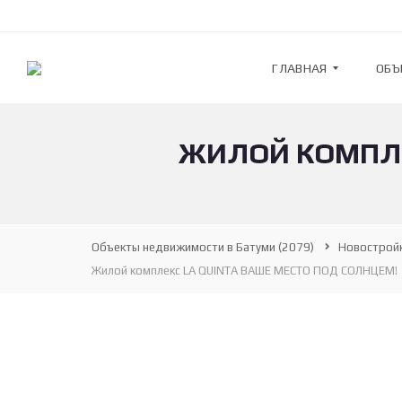
ГЛАВНАЯ
ОБЪ
ЖИЛОЙ КОМПЛЕ
G
К
U
В
L
А
F
Р
S
Т
T
И
R
Р
Объекты недвижимости в Батуми
(2079)
Новострой
E
Ы
Жилой комплекс LA QUINTA ВАШЕ МЕСТО ПОД СОЛНЦЕМ!
A
M
Н
—
О
А
В
Г
О
Е
С
Н
Т
Т
Р
С
О
Т