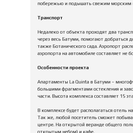
побережью и подышать свежим морским во
Транспорт
Недалеко от объекта проходят два транс
через весь Батуми, помогают добраться д
также Ботанического сада. Аэропорт распо
аэропорта на автомобиле составляет не бо
Особенности проекта
Апартаменты La Quinta в Батуми – многоф
большими фрагментами остекления и за
части. Высота комплекса составляет 15 эт
В комплексе будет располагаться отель н
Так же, любой посетитель сможет побыват
центре. На открытой веранде общего поль
открытым небом) и кафе.