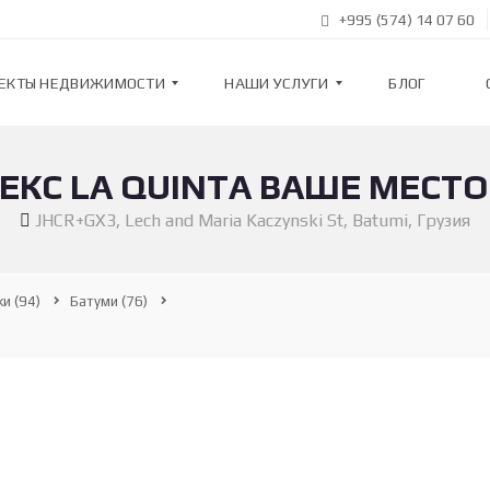
+995 (574) 14 07 60
ЕКТЫ НЕДВИЖИМОСТИ
НАШИ УСЛУГИ
БЛОГ
КС LA QUINTA ВАШЕ МЕСТО
Н
А
JHCR+GX3, Lech and Maria Kaczynski St, Batumi, Грузия
Ш
И
У
С
Л
ки
(94)
Батуми
(76)
У
Г
И
П
О
Д
Б
О
Р