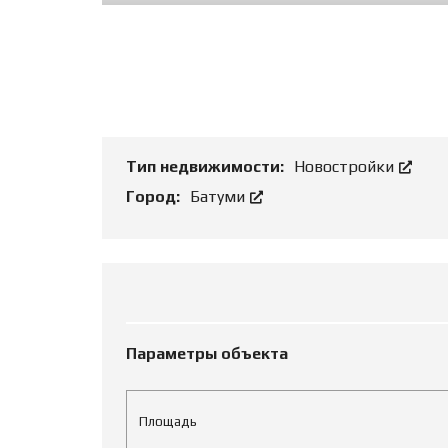
О
Т
Д
Ь
Б
О
И
Б
З
Ъ
Н
Е
Е
К
С
Т
З
Тип недвижимости:
Новостройки
Е
М
Город:
Батуми
Е
Л
Ь
Н
Ы
Е
У
Ч
А
С
Параметры объекта
Т
К
И
Площадь
Р