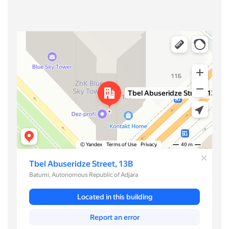
Батуми
Улица Тбел Абусеридзе, 13B — Яндекс Карты