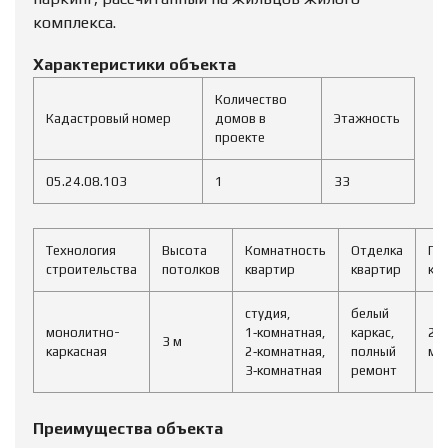
комплекса.
Характеристики объекта
Количество
Кадастровый номер
домов в
Этажность
проекте
05.24.08.103
1
33
Технология
Высота
Комнатность
Отделка
Пл
строительства
потолков
квартир
квартир
кв
студия,
белый
монолитно-
1‑комнатная,
каркас,
29
3 м
каркасная
2‑комнатная,
полный
м2
3‑комнатная
ремонт
Преимущества объекта