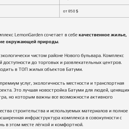
Е
О
К
Ж
от 850 $
О
Д
М
Е
Е
Н
Н
И
Д
Е
У
плекс LemonGarden сочетает в себе
качественное жилье,
Е
вие окружающей природы
.
М
О
Ы
Ц
Е
Е
 экологически чистом районе Нового бульвара. Комплекс
Н
К
ой доступности до торговых и развлекательных центров.
А
одить в ТОП жилых объектов Батуми.
И
М
У
премиум услуг, экологичность местности и транспортная
Щ
Е
оекта. Это лучшая новостройка Батуми для людей, ценящи
С
нтра, но которым важны все возможности активного
Т
В
А
ества строительства и используемых материалов и полное
асширенная инфраструктура комплекса в совокупности с
П
Р
нь в этом месте лёгкой и комфортной.
О