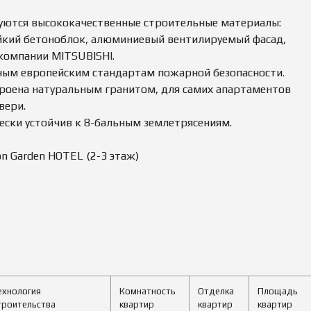
Д
А
уются высококачественные строительные материалы:
Ж
йкий бетоноблок, алюминиевый вентилируемый фасад,
А
Н
компании MITSUBISHI.
Е
ным европейским стандартам пожарной безопасности.
Д
В
роена натуральным гранитом, для самих апартаментов
И
Ж
вери.
И
ски устойчив к 8-бальным землетрясениям.
М
О
С
 Garden HOTEL (2-3 этаж)
Т
И
ехнология
Комнатность
Отделка
Площадь
троительства
квартир
квартир
квартир