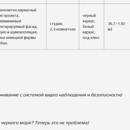
онолитно каркасный
ип проекта,
черный
люминиевый
каркас,
студия,
36,7–130
ентирируемый фасад,
белый
2,3‑комнатная
м2
вуко и шумоизоляция,
каркас,
кна немецкой фирмы
под ключ
ehau
живание с системой видео наблюдения и безопасности
)
 черного моря? Теперь это не проблема)