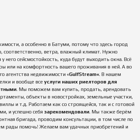
мости, а особенно в Батуми, потому что здесь город
о, соответственно, ветра, влажный климат. Нужно
 у него сейсмостойкость, куда будут выходить окна. Всё
ры или на комфортность вашего проживания в ней. А во
го агентства недвижимости «
GulfStream
«
. В нашем
елки и вообще все
услуги наших риелторов для
атными
. Мы поможем вам купить, продать, арендовать
партаменты, объекты в новостройках, земельные участки,
ллы и т.д. Работаем как со строящейся, так и с готовой
ми, и успешно себя
зарекомендовали
. Мы также берём
монтная бригада, проводим консультации, в том числе по
ем рады помочь! Желаем вам удачных приобретений и