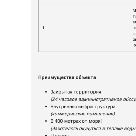
М
т
а
1
в
з
о
R
Преимущества объекта
Закрытая территория
(
24 часовое административное обслу
Внутренняя инфраструктура
(коммерческие помещения)
В 400 метрах от моря!
(Захотелось окунуться в теплые воды
Паркинг