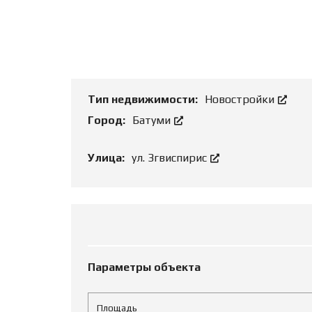
Т
Ь
О
Б
Ъ
Е
К
Т
Тип недвижимости:
Новостройки
Город:
Батуми
Улица:
ул. Згвиспирис
Параметры объекта
Площадь