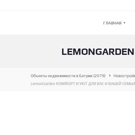
ГЛАВНАЯ
LEMONGARDEN 
G
U
L
F
S
Объекты недвижимости в Батуми
(2079)
Новострой
T
R
LemonGarden КОМФОРТ И УЮТ ДЛЯ ВАС И ВАШЕЙ СЕМЬИ
E
A
M
—
А
Г
Е
Н
Т
С
Т