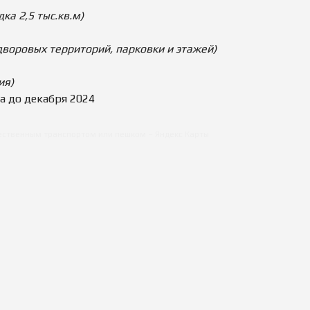
а 2,5 тыс.кв.м
)
дворовых территорий, парковки и этажей)
ия)
а до декабря 2024
щественным транспортом или пешком – Яндекс Карты