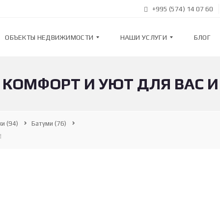
+995 (574) 14 07 60
ОБЪЕКТЫ НЕДВИЖИМОСТИ
НАШИ УСЛУГИ
БЛОГ
КОМФОРТ И УЮТ ДЛЯ ВАС И
К
Н
В
А
А
Ш
Р
И
Т
У
ки
(94)
Батуми
(76)
И
С
Р
Л
!
Ы
У
Г
И
Н
О
В
П
О
О
С
Д
Т
Б
Р
О
О
Р