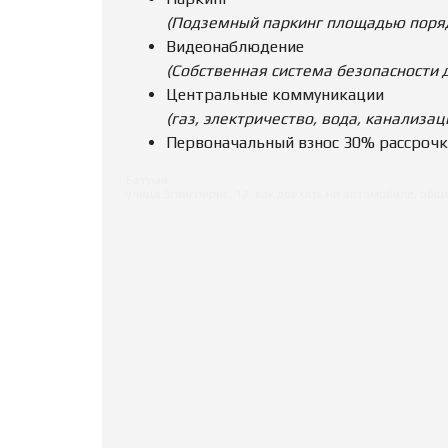
(
Подземный паркинг площадью порядк
Видеонаблюдение
(Собственная система безопасности 
Центральные коммуникации
(газ, электричество, вода, канализац
Первоначальный взнос 30% рассрочк
Батуми
улица Згвиспирис, 12: как доехать на автомобиле, об