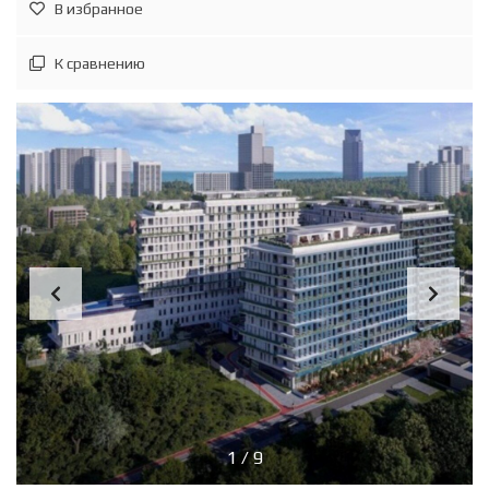
В избранное
К сравнению
1
/
9