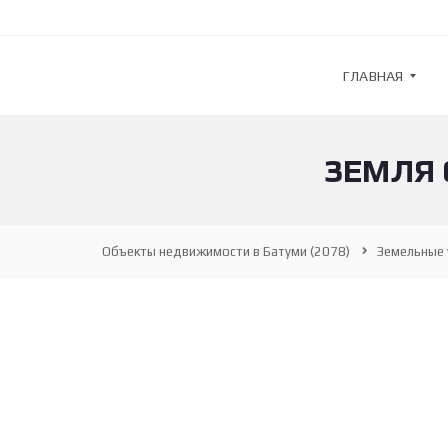
ГЛАВНАЯ
ЗЕМЛЯ 
G
U
L
F
S
Объекты недвижимости в Батуми
(2078)
Земельные 
T
R
E
A
M
—
А
Г
Е
Н
Т
С
Т