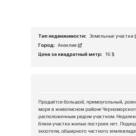
Т
Ь
О
Б
Ъ
Е
К
Тип недвижимости:
Земельные участки
Т
Город:
Анаклия
Цена за квадратный метр:
16 $
Продаётся большой, прямоугольный, ровн
моря в живописном районе Черноморского
расположенным рядом участком. Недалеко 
близи участка жилых построек нет. Подхо
экоотеля, обширного частного землевладе