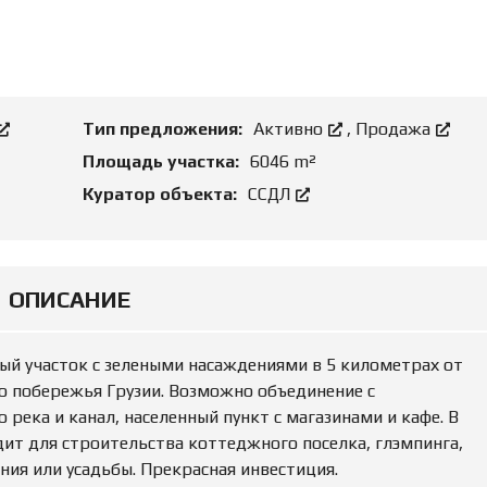
О
Н
Д
И
Б
Е
И
А
З
Р
Н
Е
Е
Н
Тип предложения:
Активно
,
Продажа
С
Д
О
Площадь участка:
6046 m²
Й
З
Куратор объекта:
ССДЛ
Е
М
Ю
Е
Р
Л
И
Ь
Д
Н
И
ОПИСАНИЕ
Ы
Ч
Е
Е
У
С
Ч
К
А
О
ый участок с зелеными насаждениями в 5 километрах от
С
Е
 побережья Грузии. Возможно объединение с
Т
С
К
О
река и канал, населенный пункт с магазинами и кафе. В
И
П
дит для строительства коттеджного поселка, глэмпинга,
Р
О
ния или усадьбы. Прекрасная инвестиция.
Р
В