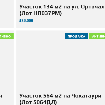
Д
Участок 134 м2 на ул. Ортачал
А
Ж
(Лот НП037РМ)
А
Н
$32.000
Е
Д
В
И
Ж
ТИВНО
ПРОДАЖА
АКТИВ
И
М
О
С
Т
И
ы
Участок 564 м2 на Чохатаури
(Лот 5064ДЛ)