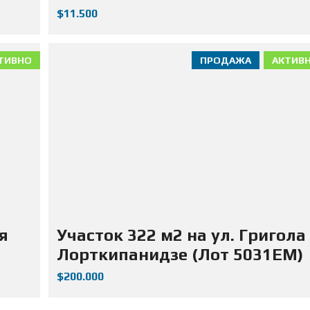
$11.500
ТИВНО
ПРОДАЖА
АКТИВ
я
Участок 322 м2 на ул. Григола
Лорткипанидзе (Лот 5031ЕМ)
$200.000