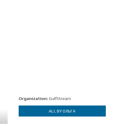
Organization:
GulfStream
ALL BY ОЛЬГА