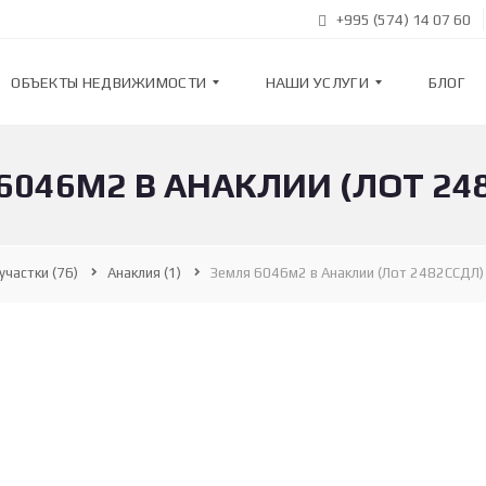
+995 (574) 14 07 60
ОБЪЕКТЫ НЕДВИЖИМОСТИ
НАШИ УСЛУГИ
БЛОГ
6046М2 В АНАКЛИИ (ЛОТ 24
К
Н
В
А
А
Ш
Р
И
Т
У
участки
(76)
Анаклия
(1)
Земля 6046м2 в Анаклии (Лот 2482ССДЛ)
И
С
Р
Л
Ы
У
Г
И
Н
О
В
П
О
О
С
Д
Т
Б
Р
О
О
Р