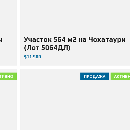
ы
Участок 564 м2 на Чохатаури
(Лот 5064ДЛ)
$11.500
ТИВНО
ПРОДАЖА
АКТИВ