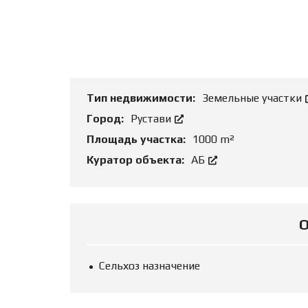
Т
Ь
О
Б
Ъ
Е
К
Т
Тип недвижимости:
Земельные участки
Город:
Рустави
Площадь участка:
1000 m²
Куратор объекта:
АБ
Сельхоз назначение