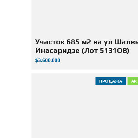
Участок 685 м2 на ул Шалв
Инасаридзе (Лот 5131ОВ)
$3.600.000
ПРОДАЖА
АК