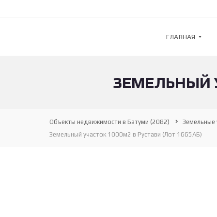
ГЛАВНАЯ
ЗЕМЕЛЬНЫЙ У
G
U
L
F
S
Объекты недвижимости в Батуми
(2082)
Земельные 
T
R
Земельный участок 1000м2 в Рустави (Лот 1665АБ)
E
A
M
—
А
Г
Е
Н
Т
С
Т