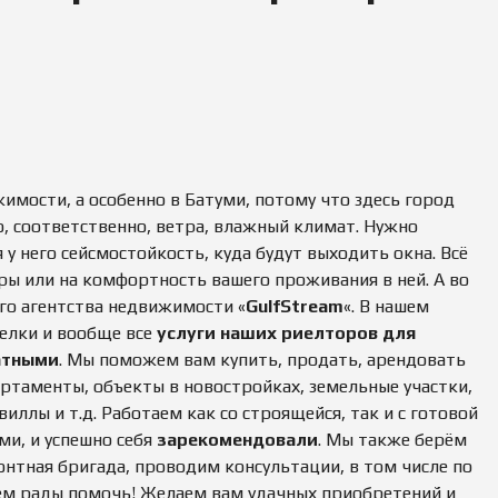
Е
О
К
Ж
О
Д
М
Е
Е
Н
Н
И
Д
Е
У
Е
М
О
Ы
Ц
мости, а особенно в Батуми, потому что здесь город
Е
Е
Н
о, соответственно, ветра, влажный климат. Нужно
К
 у него сейсмостойкость, куда будут выходить окна. Всё
А
И
ры или на комфортность вашего проживания в ней. А во
М
У
го агентства недвижимости «
GulfStream
«. В нашем
Щ
елки и вообще все
услуги наших риелторов для
Е
С
атными
. Мы поможем вам купить, продать, арендовать
Т
партаменты, объекты в новостройках, земельные участки,
В
А
ллы и т.д. Работаем как со строящейся, так и с готовой
ми, и успешно себя
зарекомендовали
. Мы также берём
П
монтная бригада, проводим консультации, в том числе по
Р
ем рады помочь! Желаем вам удачных приобретений и
О