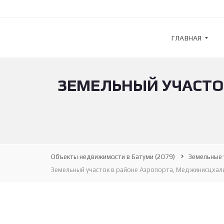
ГЛАВНАЯ
ЗЕМЕЛЬНЫЙ УЧАСТО
G
U
L
F
S
T
R
E
A
Объекты недвижимости в Батуми
(2079)
Земельные 
M
—
Земельный участок в районе Аэропорта, Меджинисцхали
А
Г
Е
Н
Т
С
Т