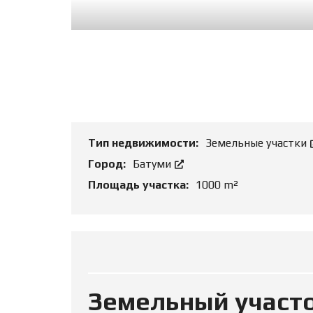
Т
Ь
О
Б
Ъ
Е
К
Т
Тип недвижимости:
Земельные участки
Город:
Батуми
Площадь участка:
1000 m²
Земельный участ