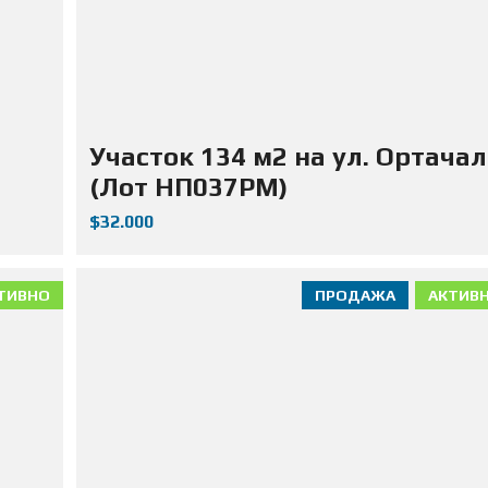
Участок 134 м2 на ул. Ортачал
(Лот НП037РМ)
$32.000
ТИВНО
ПРОДАЖА
АКТИВ