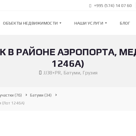
+995 (574) 14 07 60
ОБЪЕКТЫ НЕДВИЖИМОСТИ
НАШИ УСЛУГИ
БЛОГ
К В РАЙОНЕ АЭРОПОРТА, М
К
Н
В
А
1246А)
А
Ш
Р
И
JJ38+PR, Батуми, Грузия
Т
У
И
С
Р
Л
Ы
У
Г
участки
(76)
Батуми
(34)
И
Н
 (Лот 1246А)
О
В
П
О
О
С
Д
Т
Б
Р
О
О
Р