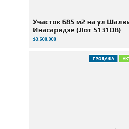
Участок 685 м2 на ул Шалв
Инасаридзе (Лот 5131ОВ)
$3.600.000
ПРОДАЖА
АК