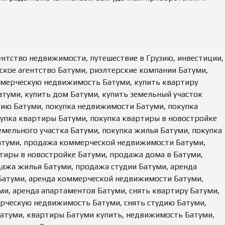
Д
А
Ж
А
Н
Е
Д
гентство недвижимости, путешествие в Грузию, инвестиции,
В
И
ское агентство Батуми, риэлтерские компании Батуми,
Ж
ммерческую недвижимость Батуми, купить квартиру
И
М
атуми, купить дом Батуми, купить земельный участок
О
дию Батуми, покупка недвижимости Батуми, покупка
С
Т
пка квартиры Батуми, покупка квартиры в новостройке
И
емельного участка Батуми, покупка жилья Батуми, покупка
атуми, продажа коммерческой недвижимости Батуми,
иры в новостройке Батуми, продажа дома в Батуми,
дажа жилья Батуми, продажа студии Батуми, аренда
Батуми, аренда коммерческой недвижимости Батуми,
ми, аренда апартаментов Батуми, снять квартиру Батуми,
рческую недвижимость Батуми, снять студию Батуми,
Батуми, квартиры Батуми купить, недвижимость Батуми,