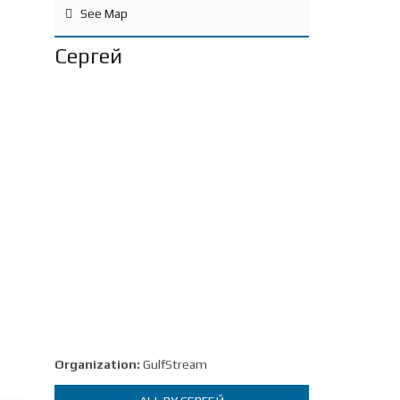
See Map
Сергей
Organization:
GulfStream