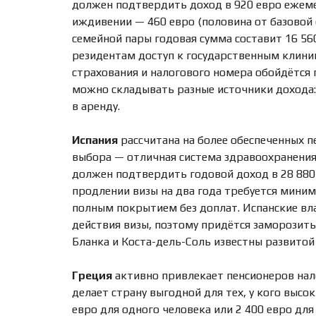
должен подтвердить доход в 920 евро ежемес
иждивении — 460 евро (половина от базовой 
семейной пары годовая сумма составит 16 56
резидентам доступ к государственным клини
страхования и налогового номера обойдётся 
можно складывать разные источники дохода: 
в аренду.
Испания
рассчитана на более обеспеченных пе
выбора — отличная система здравоохранения,
должен подтвердить годовой доход в 28 880 
продлении визы на два года требуется миним
полным покрытием без доплат. Испанские вла
действия визы, поэтому придётся заморозить
Бланка и Коста-дель-Соль известны развитой 
Греция
активно привлекает пенсионеров нал
делает страну выгодной для тех, у кого выс
евро для одного человека или 2 400 евро для