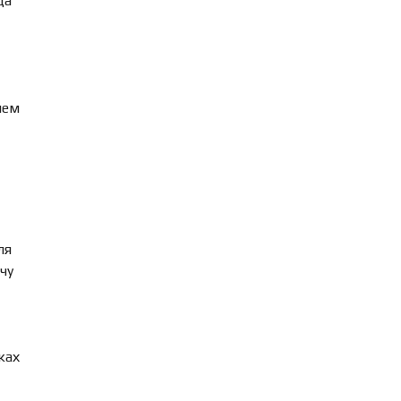
да
чем
ля
чу
ках