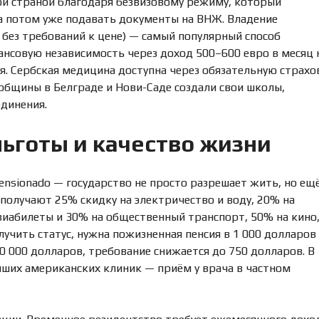
ой страной благодаря безвизовому режиму, который
 а потом уже подавать документы на ВНЖ. Владение
без требований к цене) — самый популярный способ
нсовую независимость через доход 500–600 евро в месяц 
. Сербская медицина доступна через обязательную страхо
общины в Белграде и Нови-Саде создали свои школы,
динения.
льготы и качество жизни
nsionado — государство не просто разрешает жить, но ещё
получают 25% скидку на электричество и воду, 20% на
авиабилеты и 30% на общественный транспорт, 50% на кино
учить статус, нужна пожизненная пенсия в 1 000 долларов
 000 долларов, требование снижается до 750 долларов. В
чших американских клиник — приём у врача в частном