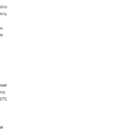
ого
ить
ы,
им
рше
ого
375
ля