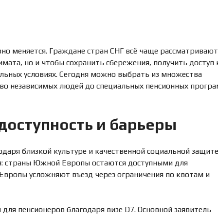
О
Н
Д
И
Б
Е
И
А
З
Р
Н
Е
Е
Н
но меняется. Граждане стран СНГ всё чаще рассматривают
С
Д
имата, но и чтобы сохранить сбережения, получить доступ 
О
Й
ильных условиях. Сегодня можно выбрать из множества
З
ово независимых людей до специальных пенсионных прогр
Е
М
Ю
Е
Р
Л
И
Ь
Д
доступность и барьеры
Н
И
Ы
Ч
Е
Е
У
С
даря близкой культуре и качественной социальной защите
Ч
К
ия: страны Южной Европы остаются доступными для
А
О
С
Е
 Европы усложняют въезд через ограничения по квотам и
Т
С
К
О
И
П
Р
О
для пенсионеров благодаря визе D7. Основной заявитель
Р
В