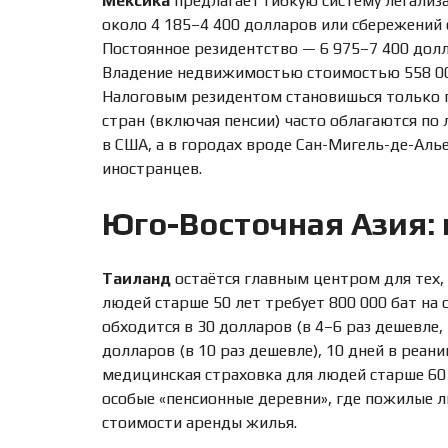
Мексика
предлагает гибкую систему легализ
около 4 185–4 400 долларов или сбережений 
Постоянное резидентство — 6 975–7 400 долл
Владение недвижимостью стоимостью 558 000
Налоговым резидентом становишься только п
стран (включая пенсии) часто облагаются по
в США, а в городах вроде Сан-Мигель-де-Ал
иностранцев.
Юго-Восточная Азия:
Таиланд
остаётся главным центром для тех, 
людей старше 50 лет требует 800 000 бат на с
обходится в 30 долларов (в 4–6 раз дешевле,
долларов (в 10 раз дешевле), 10 дней в реан
медицинская страховка для людей старше 60 
особые «пенсионные деревни», где пожилые 
стоимости аренды жилья.