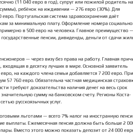
ячно (11 040 евро в год), супруг или пожилой родитель на
Е
О
К
Ж
суммы), ребёнок на иждивении — 276 евро (30%). Для
О
Д
0 евро. Португальская система здравоохранения даёт
М
Е
Е
Н
кам за минимальную плату. Оформление номера социально
Н
И
примерно в 500 евро на человека. Главное преимущество 
Д
Е
У
государственные пенсии, дивиденды, деньги от сдачи жил
Е
М
О
Ы
Ц
Е
Е
Н
нсионеров — через визу без права на работу. Главная прич
К
 входящая в десятку лучших в мире. Основной заявитель
А
И
евро, на каждого члена семьи добавляется 7 200 евро. При
М
ум 57 760 евро. Обязательна частная медицинская страховк
У
Щ
сти требуют доказательства наличия денег на весь срок
Е
 значительную сумму на банковском счету. Регионы Коста-
С
Т
сетью русскоязычных услуг.
В
А
оговыми льготами — всего 7% налог на иностранную пенс
П
окие выплаты. Ежемесячная пенсия должна быть больше 2 00
Р
 пары. Вместо этого можно показать депозит от 24 000 евр
О