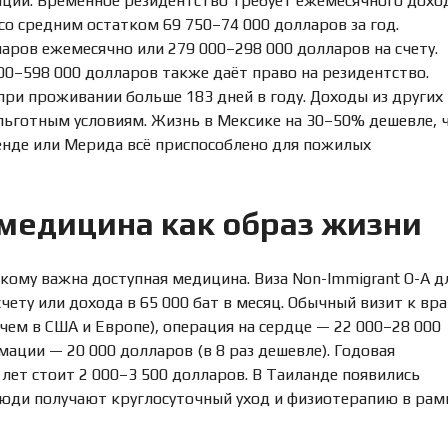
ации. Временное резидентство требует ежемесячного дохо
со средним остатком 69 750–74 000 долларов за год.
аров ежемесячно или 279 000–298 000 долларов на счету.
–598 000 долларов также даёт право на резидентство.
ри проживании больше 183 дней в году. Доходы из других
 льготным условиям. Жизнь в Мексике на 30–50% дешевле, 
ьенде или Мерида всё приспособлено для пожилых
 медицина как образ жизни
кому важна доступная медицина. Виза Non-Immigrant O-A д
чету или дохода в 65 000 бат в месяц. Обычный визит к вра
 чем в США и Европе), операция на сердце — 22 000–28 000
имации — 20 000 долларов (в 8 раз дешевле). Годовая
лет стоит 2 000–3 500 долларов. В Таиланде появились
люди получают круглосуточный уход и физиотерапию в рам