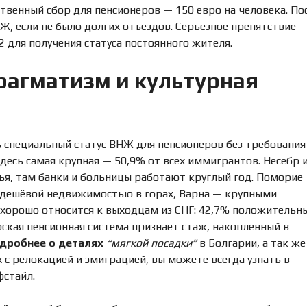
Д
рственный сбор для пенсионеров — 150 евро на человека. По
А
, если не было долгих отъездов. Серьёзное препятствие 
Ж
А
2 для получения статуса постоянного жителя.
Н
Е
Д
рагматизм и культурная
В
И
Ж
И
М
О
ь специальный статус ВНЖ для пенсионеров без требования
С
Т
десь самая крупная — 50,9% от всех иммигрантов. Несебр 
И
ья, там банки и больницы работают круглый год. Поморие
 дешёвой недвижимостью в горах, Варна — крупными
хорошо относится к выходцам из СНГ: 42,7% положительн
ская пенсионная система признаёт стаж, накопленный в
дробнее о деталях
“мягкой посадки”
в Болгарии, а так же
 с релокацией и эмиграцией, вы можете всегда узнать в
фстайл
.