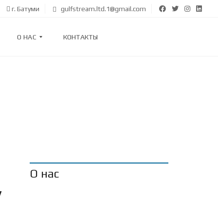
г. Батуми
gulfstream.ltd.1@gmail.com
О НАС
КОНТАКТЫ
О
Н
А
С
О
Т
З
Ы
В
Ы
О нас
у