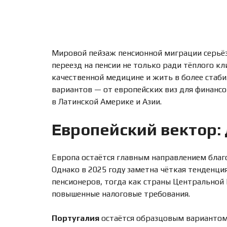
Т
Ь
О
Б
Ъ
Е
Мировой пейзаж пенсионной миграции серьёз
К
Т
переезд на пенсии не только ради тёплого кл
качественной медицине и жить в более стаб
вариантов — от европейских виз для финанс
в Латинской Америке и Азии.
Европейский вектор: 
Европа остаётся главным направлением благо
Однако в 2025 году заметна чёткая тенденц
пенсионеров, тогда как страны Центральной
повышенные налоговые требования.
Португалия
остаётся образцовым вариантом 