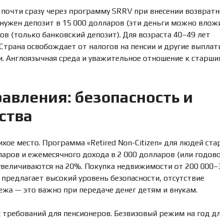
 почти сразу через программу SRRV при внесении возвратн
й нужен депозит в 15 000 долларов (эти деньги можно влож
ров (только банковский депозит). Для возраста 40–49 лет
 Страна освобождает от налогов на пенсии и другие выплат
. Англоязычная среда и уважительное отношение к старш
авления: безопасность и
ства
хое место. Программа «Retired Non-Citizen» для людей ста
ларов и ежемесячного дохода в 2 000 долларов (или годов
 увеличиваются на 20%. Покупка недвижимости от 200 000–
предлагает высокий уровень безопасности, отсутствие
ежа — это важно при передаче денег детям и внукам.
 требований для пенсионеров. Безвизовый режим на год д