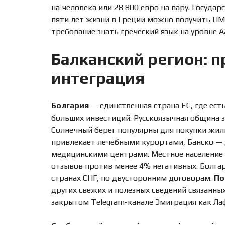
на человека или 28 800 евро на пару. Госуда
пяти лет жизни в Греции можно получить ПМЖ
требование знать греческий язык на уровне A
Балканский регион: п
интеграция
Болгария
— единственная страна ЕС, где ест
больших инвестиций. Русскоязычная община з
Солнечный берег популярны для покупки жил
привлекает лечебными курортами, Банско —
медицинскими центрами. Местное население 
отзывов против менее 4% негативных. Болгар
странах СНГ, по двусторонним договорам.
По
других свежих и полезных сведений связанных
закрытом Telegram-канале
Эмиграция как Ла